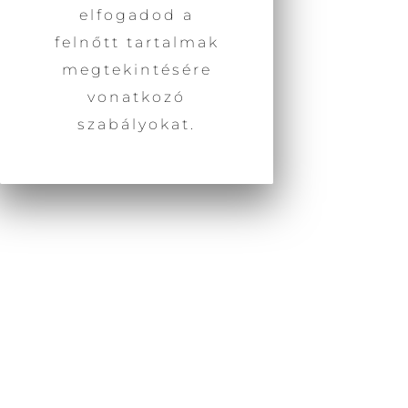
ÁSZF
elfogadod a
FELIRATKOZÁS
felnőtt tartalmak
KAPCSOLAT
DOKUMENTUMOK
megtekintésére
PANASZBEJELENTÉS
vonatkozó
szabályokat.
EZ EGY ELFOGADÓ SZEMLÉLETŰ, SZEXPOZITÍV
TÉMÁJÚ WEBOLDAL, MELY A SZEXUALITÁS
JELENSÉGÉRE AZ ÉLET TERMÉSZETES RÉSZEKÉNT
TEKINT. ELISMERI ÉS SZABAD TERET BIZTOSÍT AZ
ERRE IRÁNYULÓ SZÉGYEN- ÍTÉLET- ÉS
TABUMENTES KOMMUNIKÁCIÓNAK, VALAMINT AZ
ŐSZINTE ÖNKIFEJEZÉSNEK. NEM CÉLJA A
PROVOKÁCIÓ, SZEXUÁLIS VÁGYKELTÉS ÉS MÁSOK
HATÁRAINAK MEGSÉRTÉSE. MINDEN JOG
FENNTARTVA.