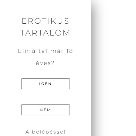
SZEXPOZITÍV
EGYESÜLET
EROTIKUS
TARTALOM
Elmúltál már 18
Kezdőlap
/ Előadás
éves?
ELŐADÁS
IGEN
Egy termék se felelt meg a keresésnek.
NEM
ADATVÉDELEM
A belépéssel