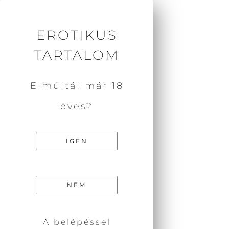
SZEXPOZITÍV
EGYESÜLET
EROTIKUS
TARTALOM
Elmúltál már 18
éves?
IGEN
INTIMITÁSTÓL A
SZEXUALITÁSIG
NEM
SZEXUÁLIS ÖNISMERETI ZÁRT CSOPORT
A belépéssel