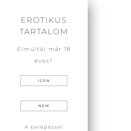
SZEXPOZITÍV
EGYESÜLET
EROTIKUS
TARTALOM
Elmúltál már 18
éves?
IGEN
HÍRLEVÉL
FELIRATKOZÁS
NEM
Ha szeretnél értesítést kapni a
szexpozitív szemléletű ingyenes
A belépéssel
tartalmainkról, valamint nyomon követni