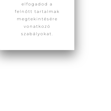
aktuális programjainkat, előadásainkat,
elfogadod a
akkor iratkozz fel hírlevelünkre.
felnőtt tartalmak
megtekintésére
vonatkozó
szabályokat.
Név
Email
Nem
Kor