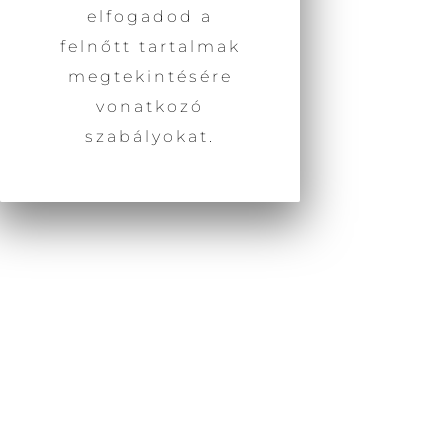
elfogadod a
felnőtt tartalmak
megtekintésére
Az érzékiség nem mindig tiszta, így nem
mindig használjuk egyértelműen,
vonatkozó
gyakran keverjük vagy összemossuk az
szabályokat.
erotika fogalmával. Nem vagyunk
tisztában, azzal sem mekkora
lehetőségek tárháza áll
rendelkezésünkre, hogy érzékszerveink
segítségével az érzékelésünk
képességét használjuk és ezáltal
fejlesszük is azt. A látvány, a hangok, az
ízek és illatok érzékelése valamint a
bőrünk érzékelési képessége (és nem
csak a tapintás által) nagyon kifinomult
tud lenni, ha tudatosan és aktív
jelenléttel használjuk őket.