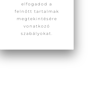
elfogadod a
felnőtt tartalmak
megtekintésére
Az érzékiség nem mindig tiszta, így nem
mindig használjuk egyértelműen,
vonatkozó
gyakran keverjük vagy összemossuk az
szabályokat.
erotika fogalmával. Nem vagyunk
tisztában, azzal sem mekkora
lehetőségek tárháza áll
rendelkezésünkre, hogy érzékszerveink
segítségével az érzékelésünk
képességét használjuk és ezáltal
fejlesszük is azt. A látvány, a hangok, az
ízek és illatok érzékelése valamint a
bőrünk érzékelési képessége (és nem
csak a tapintás által) nagyon kifinomult
tud lenni, ha tudatosan és aktív
jelenléttel használjuk őket.